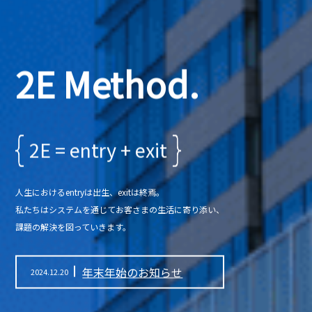
2E Method.
{
}
2E = entry + exit
人生におけるentryは出生、exitは終焉。
私たちはシステムを通じてお客さまの生活に寄り添い、
課題の解決を図っていきます。
年末年始のお知らせ
2024.12.20